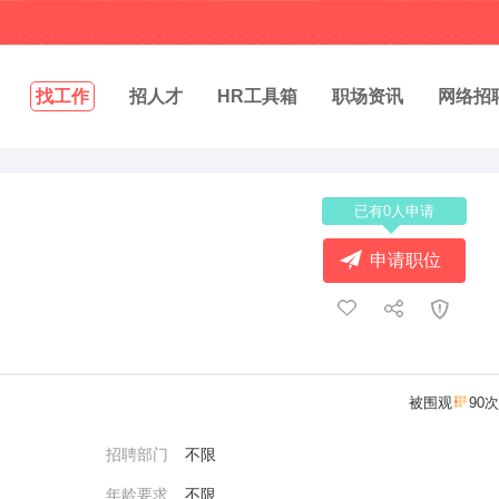
找工作
招人才
HR工具箱
职场资讯
网络招
已有0人申请
申请职位
被围观
90次
招聘部门
不限
年龄要求
不限