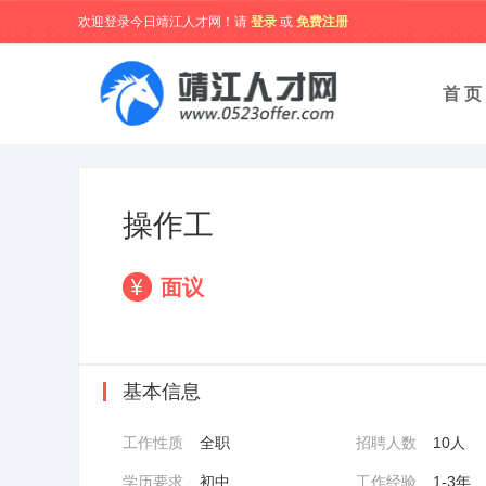
欢迎登录今日靖江人才网！请
登录
或
免费注册
首 页
操作工
面议
基本信息
工作性质
全职
招聘人数
10人
学历要求
初中
工作经验
1-3年