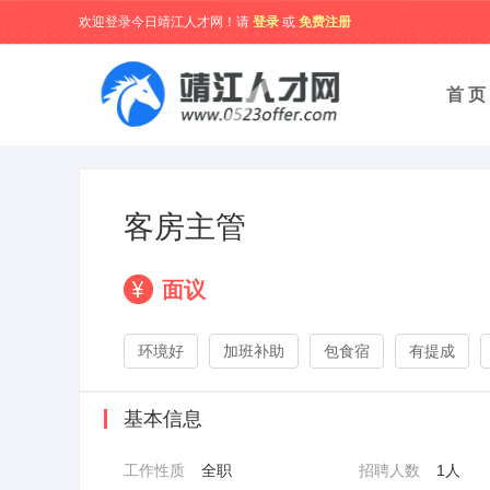
欢迎登录今日靖江人才网！请
登录
或
免费注册
首 页
客房主管
面议
环境好
加班补助
包食宿
有提成
基本信息
工作性质
全职
招聘人数
1人