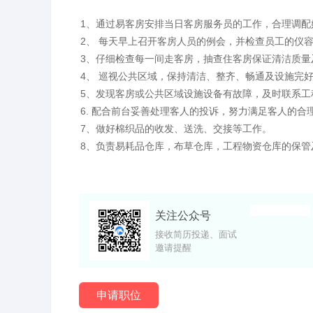
该信息转载自今日靖江人才网
1、通过易客房安排当日客房服务员的工作，合理调配
2、 每天早上召开客房人员的例会，并检查员工的仪
3、仔细检查每一间走客房，抽查住客房保证清洁质量
4、 巡视公共区域，保持清洁、整齐、畅通及设施完
5、发现客房或公共区域设施设备有故障，及时联系工
6. 配合前台妥善处理客人的投诉，努力满足客人的合
7、做好棉织品的收发、送洗、交接等工作。
8、负责易耗品仓库，布草仓库，工程物资仓库的保
截图举报有奖励
关注公众号
接收简历投递、面试
邀请提醒
申请职位