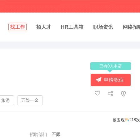
找工作
招人才
HR工具箱
职场资讯
网络招
已有0人申请
申请职位
旅游
五险一金
被围观
218次
招聘部门
不限