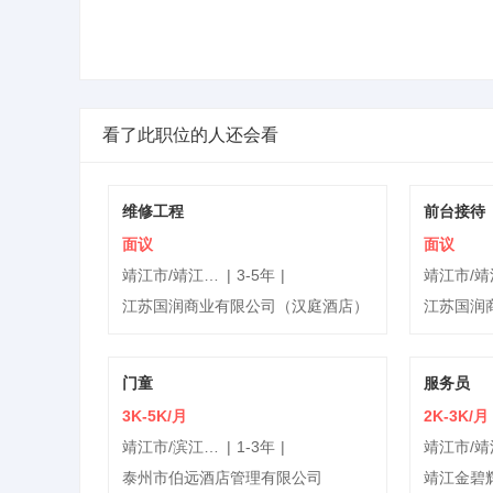
看了此职位的人还会看
维修工程
前台接待
面议
面议
靖江市/靖江城区
|
3-5年
|
江苏国润商业有限公司（汉庭酒店）
江苏国润
门童
服务员
3K-5K/月
2K-3K/月
靖江市/滨江新城
|
1-3年
|
泰州市伯远酒店管理有限公司
靖江金碧