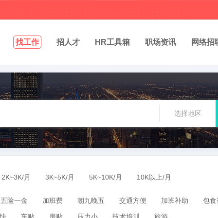
找工作
招人才
HR工具箱
职场资讯
网络招
选择地区
2K~3K/月
3K~5K/月
5K~10K/月
10K以上/月
五险一金
加班费
朝九晚五
交通方便
加班补助
包食
快
车贴
房贴
压力小
技术培训
旅游