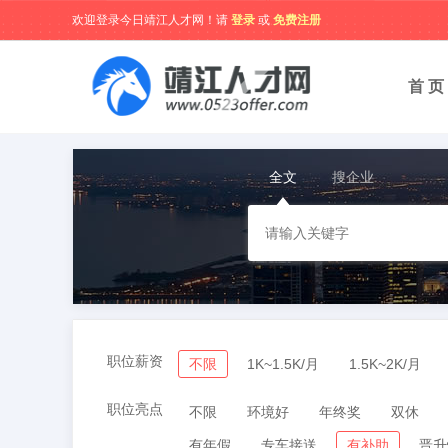
欢迎登录今日靖江人才网！请
登录
或
免费注册
首 页
全文
搜企业
职位薪资
不限
1K~1.5K/月
1.5K~2K/月
职位亮点
不限
环境好
年终奖
双休
有年假
专车接送
有补助
晋升