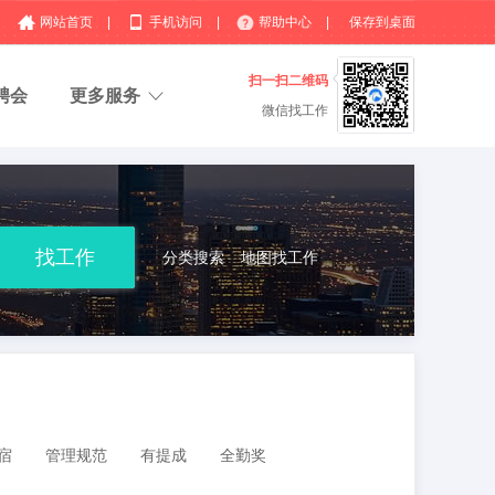
网站首页
|
手机访问
|
帮助中心
|
保存到桌面
扫一扫二维码
聘会
更多服务
微信找工作
分类搜索
地图找工作
宿
管理规范
有提成
全勤奖