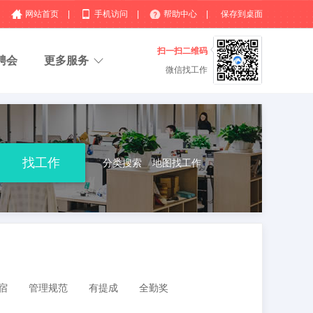
网站首页
|
手机访问
|
帮助中心
|
保存到桌面
扫一扫二维码
聘会
更多服务
微信找工作
分类搜索
地图找工作
宿
管理规范
有提成
全勤奖