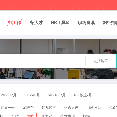
找工作
招人才
HR工具箱
职场资讯
网络招
选择地区
2K~3K/月
3K~5K/月
5K~10K/月
10K以上/月
五险一金
加班费
朝九晚五
交通方便
加班补助
包食
快
车贴
房贴
压力小
技术培训
旅游