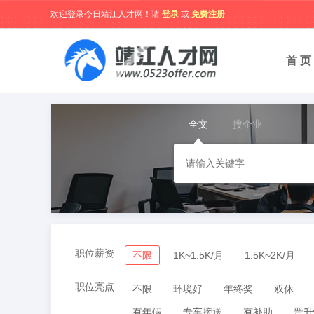
欢迎登录今日靖江人才网！请
登录
或
免费注册
首 页
全文
搜企业
职位薪资
不限
1K~1.5K/月
1.5K~2K/月
职位亮点
不限
环境好
年终奖
双休
有年假
专车接送
有补助
晋升