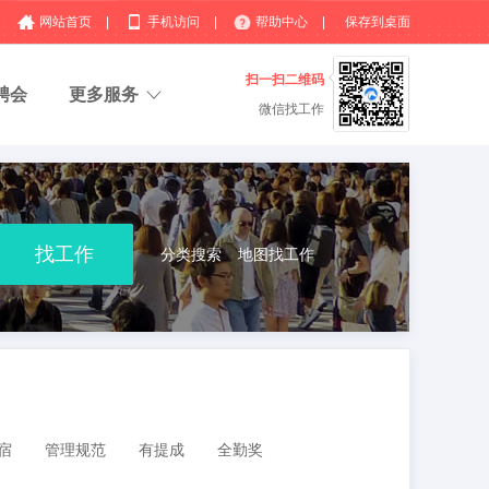
网站首页
|
手机访问
|
帮助中心
|
保存到桌面
扫一扫二维码
聘会
更多服务
微信找工作
分类搜索
地图找工作
宿
管理规范
有提成
全勤奖