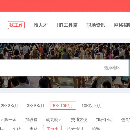
找工作
招人才
HR工具箱
职场资讯
网络招
选择地区
2K~3K/月
3K~5K/月
5K~10K/月
10K以上/月
五险一金
加班费
朝九晚五
交通方便
加班补助
包食
快
车贴
房贴
压力小
技术培训
旅游