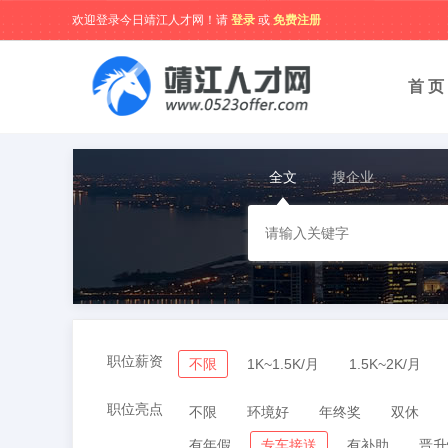
欢迎登录今日靖江人才网！请
登录
或
免费注册
首 页
全文
搜企业
职位薪资
不限
1K~1.5K/月
1.5K~2K/月
职位亮点
不限
环境好
年终奖
双休
有年假
专车接送
有补助
晋升