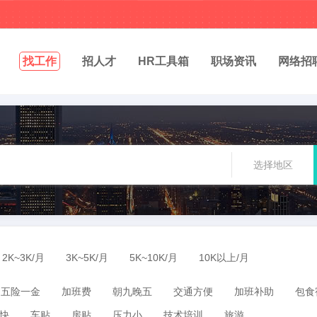
找工作
招人才
HR工具箱
职场资讯
网络招
选择地区
2K~3K/月
3K~5K/月
5K~10K/月
10K以上/月
五险一金
加班费
朝九晚五
交通方便
加班补助
包食
快
车贴
房贴
压力小
技术培训
旅游