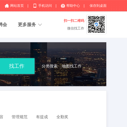
网站首页
|
手机访问
|
帮助中心
|
保存到桌面
扫一扫二维码
聘会
更多服务
微信找工作
分类搜索
地图找工作
宿
管理规范
有提成
全勤奖