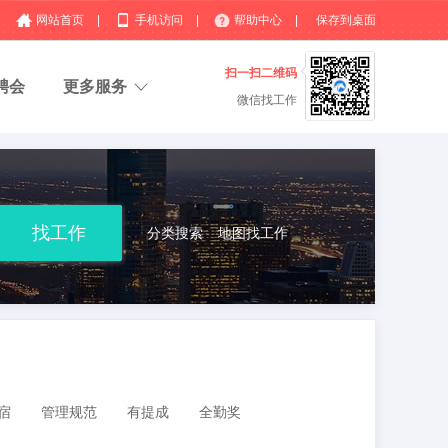
网站首页
|
手机访问
|
帮助中心
|
保存到桌面
扫一扫二维码
聘会
更多服务
微信找工作
分类搜索
地图找工作
宿
管理规范
有提成
全勤奖