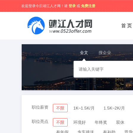
欢迎登录今日靖江人才网！请
登录
或
免费注册
首 页
全文
搜企业
职位薪资
不限
1K~1.5K/月
1.5K~2K/月
职位亮点
不限
环境好
年终奖
双休
有年假
专车接送
有补助
晋升