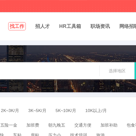
找工作
招人才
HR工具箱
职场资讯
网络招
选择地区
2K~3K/月
3K~5K/月
5K~10K/月
10K以上/月
五险一金
加班费
朝九晚五
交通方便
加班补助
包食
快
车贴
房贴
压力小
技术培训
旅游