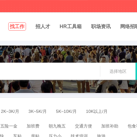
找工作
招人才
HR工具箱
职场资讯
网络招
选择地区
2K~3K/月
3K~5K/月
5K~10K/月
10K以上/月
五险一金
加班费
朝九晚五
交通方便
加班补助
包食
快
车贴
房贴
压力小
技术培训
旅游