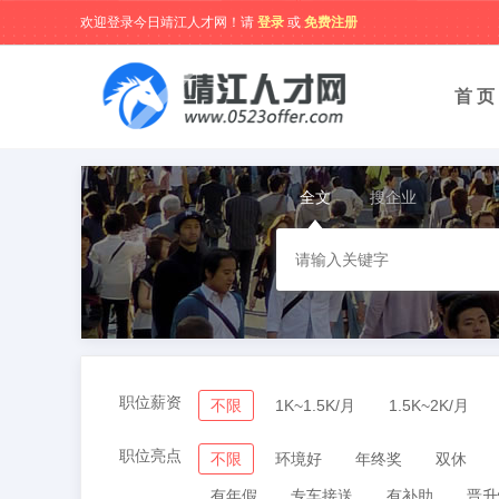
欢迎登录今日靖江人才网！请
登录
或
免费注册
首 页
全文
搜企业
职位薪资
不限
1K~1.5K/月
1.5K~2K/月
职位亮点
不限
环境好
年终奖
双休
有年假
专车接送
有补助
晋升