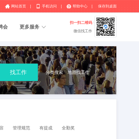
网站首页
|
手机访问
|
帮助中心
|
保存到桌面
扫一扫二维码
聘会
更多服务
微信找工作
分类搜索
地图找工作
宿
管理规范
有提成
全勤奖