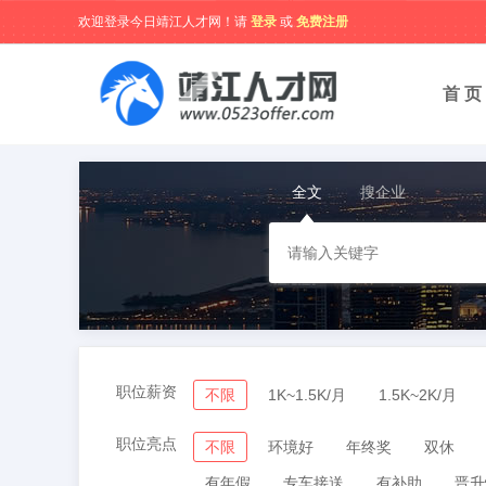
欢迎登录今日靖江人才网！请
登录
或
免费注册
首 页
全文
搜企业
职位薪资
不限
1K~1.5K/月
1.5K~2K/月
职位亮点
不限
环境好
年终奖
双休
有年假
专车接送
有补助
晋升