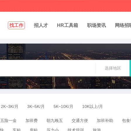
找工作
招人才
HR工具箱
职场资讯
网络招
选择地区
2K~3K/月
3K~5K/月
5K~10K/月
10K以上/月
五险一金
加班费
朝九晚五
交通方便
加班补助
包食
快
车贴
房贴
压力小
技术培训
旅游