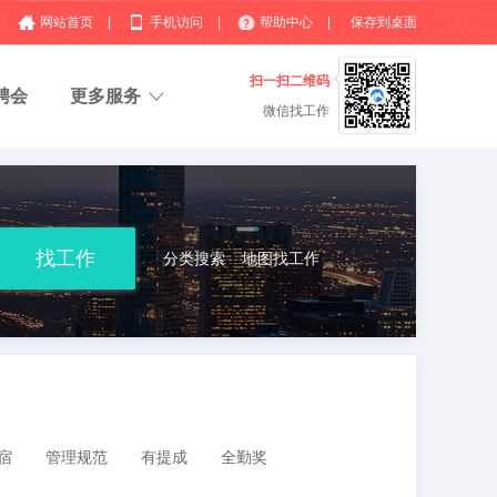
网站首页
|
手机访问
|
帮助中心
|
保存到桌面
扫一扫二维码
聘会
更多服务
微信找工作
分类搜索
地图找工作
宿
管理规范
有提成
全勤奖